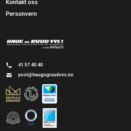
Kontakt oss
Personvern
41 57 40 40
post@haugogruudvvs.no