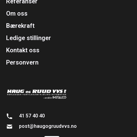
Referanser
Om oss
Bærekraft
Ledige stillinger
Kontakt oss
Personvern
41 57 40 40
post@haugogruudvvs.no