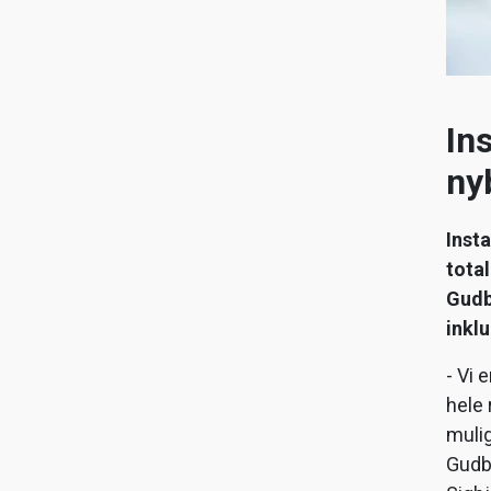
Ins
ny
Inst
tota
Gudb
inkl
- Vi 
hele 
mulig
Gudbr