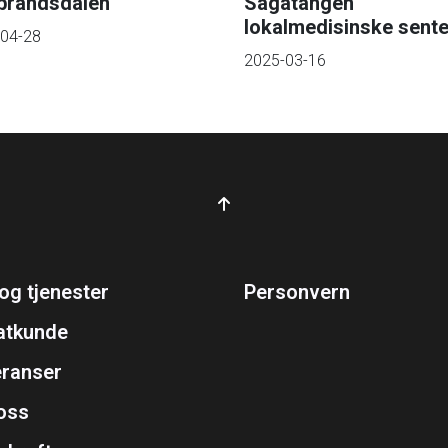
brandsdalen
Sagatangen
lokalmedisinske sente
04-28
2025-03-16
og tjenester
Personvern
atkunde
eranser
oss