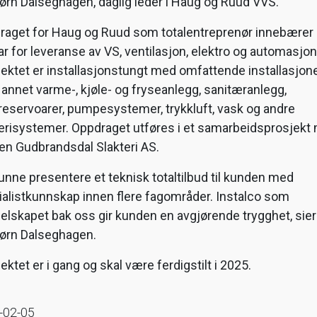
ørn Dalseghagen, daglig leder i Haug og Ruud VVS.
raget for Haug og Ruud som totalentreprenør innebærer
r for leveranse av VS, ventilasjon, elektro og automasjon
ektet er installasjonstungt med omfattende installasjone
 annet varme-, kjøle- og fryseanlegg, sanitæranlegg,
eservoarer, pumpesystemer, trykkluft, vask og andre
terisystemer. Oppdraget utføres i et samarbeidsprosjekt
en Gudbrandsdal Slakteri AS.
kunne presentere et teknisk totaltilbud til kunden med
alistkunnskap innen flere fagområder. Instalco som
lskapet bak oss gir kunden en avgjørende trygghet, sier
jørn Dalseghagen.
ektet er i gang og skal være ferdigstilt i 2025.
-02-05