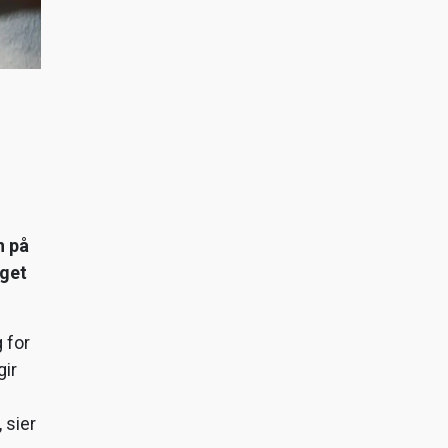
n på
aget
g for
gir
 sier