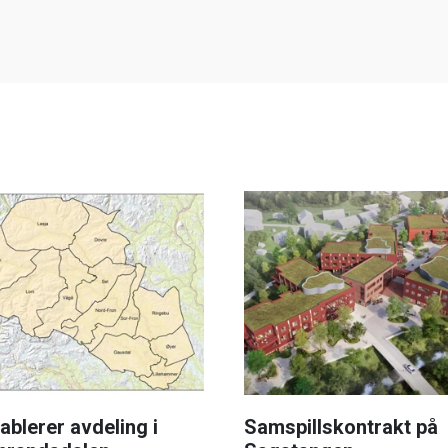
tablerer avdeling i
Samspillskontrakt på