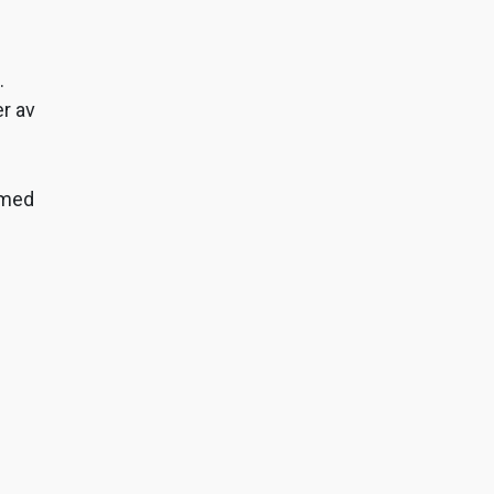
.
r av
 med