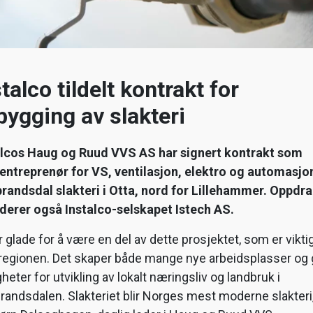
talco tildelt kontrakt for
bygging av slakteri
alcos Haug og Ruud VVS AS har signert kontrakt som
lentreprenør for VS, ventilasjon, elektro og automasjo
randsdal slakteri i Otta, nord for Lillehammer. Oppdr
uderer også Instalco-selskapet Istech AS.
er glade for å være en del av dette prosjektet, som er vikti
regionen. Det skaper både mange nye arbeidsplasser og 
heter for utvikling av lokalt næringsliv og landbruk i
andsdalen. Slakteriet blir Norges mest moderne slakteri,