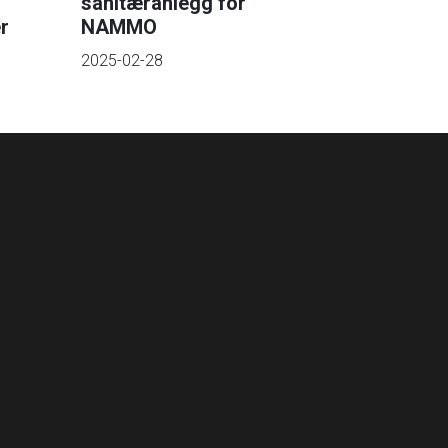
sanitæranlegg for
r
NAMMO
2025-02-28