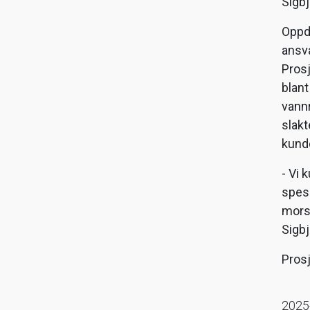
Sigbj
Oppd
ansva
Prosj
blant
vannr
slak
kund
- Vi 
spesi
morse
Sigb
Prosj
2025