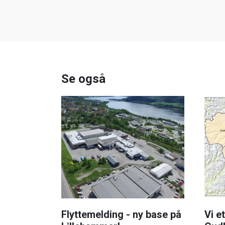
Se også
Flyttemelding - ny base på
Vi e