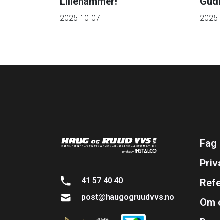
Lillehammer!
Gud
2025-10-07
2025-
Fag 
Priv
41 57 40 40
Ref
post@haugogruudvvs.no
Om 