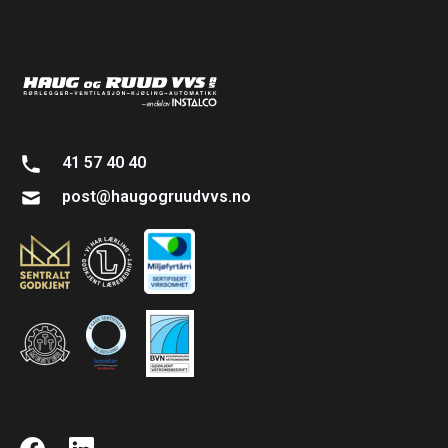
41 57 40 40
post@haugogruudvvs.no