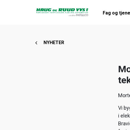
Fag og tjen
NYHETER
Mo
te
Morte
Vi by
i ele
Bravi