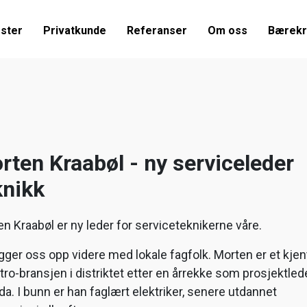
ester
Privatkunde
Referanser
Om oss
Bærekr
rten Kraabøl - ny serviceleder
knikk
n Kraabøl er ny leder for serviceteknikerne våre.
gger oss opp videre med lokale fagfolk. Morten er et kjen
ktro-bransjen i distriktet etter en årrekke som prosjektlede
da. I bunn er han faglært elektriker, senere utdannet