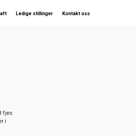
aft
Ledige stillinger
Kontakt oss
t fjes
r i