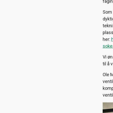
fagin
Som s
dykti
tekni
plass
her:
soke
Vi ø
til å
Ole M
venti
kompe
vent