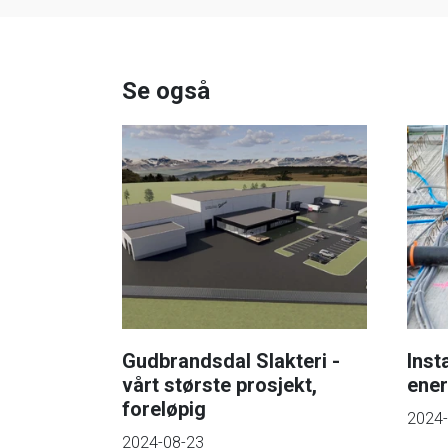
Se også
Gudbrandsdal Slakteri -
Inst
vårt største prosjekt,
ener
foreløpig
2024-
2024-08-23