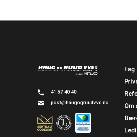
Fag 
Priv
41 57 40 40
Ref
post@haugogruudvvs.no
Om 
Bær
Ledi