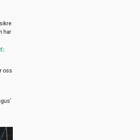
sikre
i har
r-
r oss
ngus'