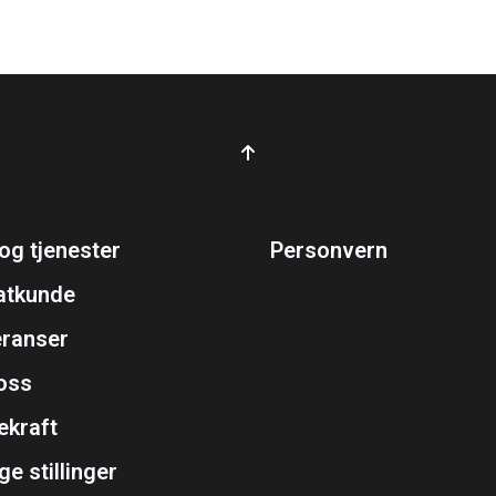
og tjenester
Personvern
atkunde
eranser
oss
ekraft
ge stillinger